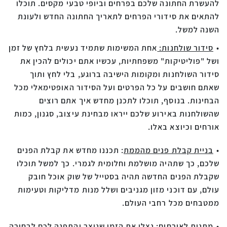
להעשרת החתונה שלכם בפרחים וביופי טבעי מקסים. תוכלו
להתאים את סידורי הפרחים לתאריך החתונה החדש ולעונת
השנה למשל.
סידור שולחנות:
אחת המשימות שתמיד נעשית בלחץ של זמן
ושל "פוליטיקות" משפחתיות, עכשיו אתם יכולים להכין את
סידור השולחנות ומקומות הישיבה ברוגע, בלי לחץ ותוך
שאתם חושבים על כל הפרטים ועל הסידור האופטימאלי מכל
הבחינות. בנוסף, תוכלו לתכנן מחדש איך אתם רוצים
שהשולחנות באירוע שלכם ייראו מבחינת עיצוב, סגנון, כמות
אורחים וכיוצא באלו.
בניית קבלת פנים מהממת
:
תכננו מחדש את קבלת הפנים
שלכם, כך שתהיה מושלמת וחלומית לגמרי. כך למשל תוכלו
שקבלת הפנים החדשה תהיה בסטייל של שוק אוכל חובק
עולם, עם דוכני מזון מגניבים ושלל מנות מדליקות וטעימות
ממטבחים מכל רחבי העולם.
מתנות לאורחים
:
נצלו את הזמן שנוצר והתפנה לכם לבחירה