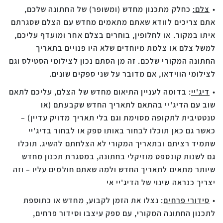
צלם:
כחלק מתכנון מחדש (ומשופר) של החתונה שלכם,
אתם צריכים לוודא שאתם מתאמים מחדש עם הצלם שסגרתם
איתו במקור. או לחלופין, בוחרים בצלם אחר ומועדף עליכם,
למשל צלם או צלמת מיוחדים שלא היו פנויים בתאריך
החתונה המקורי שלכם. זה מן הסתם נכון לצילומי הסטילס וגם
לצילומי הווידאו, אם מדובר על שני ספקים שונים.
דיג'יי
:
בדומה לעניין התיאום מחדש של הצלם, עליכם לתאם
שוב עם הדיג'יי בהתאם לתאריך החדש שקבעתם (או
טנטטיבית לתקופה מסוימת וגם בלי תאריך מדויק עדיין) –
כאשר גם כאן תוכלו לבחור באותו ספק או לבחור בדיג'יי
שתמיד רציתם ובתאריך המקורי לא הצלחתם להשיג. תוכלו
גם לשנות קונספט מוזיקלי בחתונה, במסגרת תכנון מחדש
שיותר מתאים לתאריך החדש ולמה שאתם חולמים עליו – וזה
יצריך כנראה שינוי של הדיג'יי אי
סידורי פרחים
:
נצלו את הזמן לקבוע, מחדש או כתוספת
לתכנון החתונה המקורי, עם ספק עיצבו וסידור פרחים,