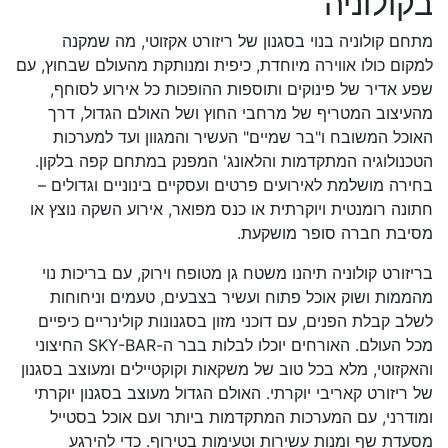
בקולוניה
מתחם קולוניה בנוי בסגנון של ריזורט אקזוטי, מה שמקנה
למקום כולו אווירה מיוחדת, כיפית ומנותקת מהעולם שבחוץ, עם
שפע אדיר של פינוקים ותוספות ההופכות כל אירוע לסוחף,
מהעיצוב המטריף של מרחבי החוץ ושל האולם הגדול, דרך
האוכל המשובח ו"בר שמיים" העשיר והמגוון ועד למערכות
הטכנולוגיה המתקדמות והלאונג' המפנק במתחם קפה בלקון.
בחירה מושלמת לאירועים פרטים ועסקיים בינוניים וגדולים –
חתונה רומנטית ויוקרתית או כנס מפואר, אירוע השקה נוצץ או
מסיבת חברה סופר מושקעת.
בריזורט קולוניה תיהנו משטח גן מטופח וירוק, עם בריכות נוי
מהממות ושוק אוכל פתוח ועשיר בצבעים, טעמים וניחוחות
לשלב קבלת הפנים, עם דוכני מזון בסגנונות קולינריים כיפיים
מכל העולם. האורחים יוכלו לבלות בבר ה-SKY-BAR החיצוני
והאקזוטי, מלא בכל טוב של משקאות וקוקטיילים ומעוצב בסגנון
של ריזורט קאריבי יוקרתי. האולם הגדול מעוצב בסגנון יוקרתי
ומודרני, עם המערכות המתקדמות ביותר ועם אוכל בסטייל
מסעדת שף ומנות עשירות וטעימות בטירוף. כדי להירגע