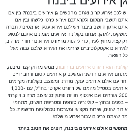
גן אירועים ביבנה
יש לכם אירוע קרוב ואתם מחפשים גן אירועים ביבנה? בין אם
אתם תושבי המקום ולקראתכם אירוע פרטי כלשהו ובין אם
אתם ארגון היושב ביבנה ויש לכם אירוע עסקי או מסיבת חברה
מושקעת לארגן, אנחנו בקולוניה אירועים מזמינים אתכם לנסוע
רק קצת מחוץ לעיר, כדי ליהנות מריזורט אירועים ייחודי ומרהיב,
לאירועים אקסקלוסיביים שירימו את האירוע שלכם גבוה מעל
כל השאר.
קולוניה הוא ריזורט אירועים ברחובות
, ממש מרחק קצר מיבנה,
מתחם אירועים חדשני המשלב גן אירועים קסום ורחב ידיים
יחד עם אולם אירועים ענקי, מודרני ומעוצב. בקולוניה מקיימים
אירועים בסטייל מהמם של ריזורט אקזוטי בחו"ל, עם 1,000-
300 אורחים ועם אינסוף חוויות ופינוקים: עיצוב מרהיב ויוקרתי
– בפנים ובחוץ – קולינריה סוחפת ומטריפת חושים, מתחמי
אירוח שונים, שירות מקצועי ומערכות טכנולוגיות חדשניות. כל
מה שאתם צריכים עבור אירוע מושלם!
מחפשים אולם אירועים ביבנה, רוצים את הטוב ביותר