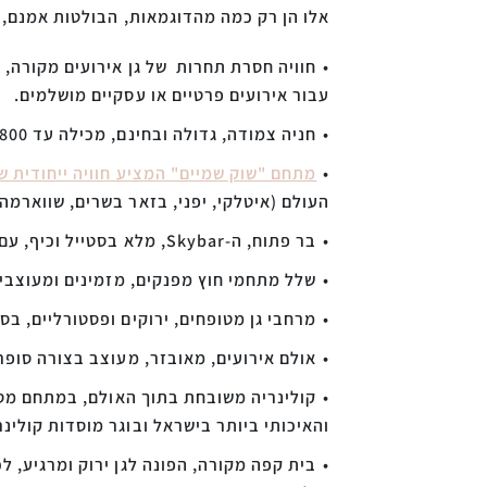
אלו הן רק כמה מהדוגמאות, הבולטות אמנם, ל
חוויה חסרת תחרות של גן אירועים מקורה, 
עבור אירועים פרטיים או עסקיים מושלמים.
חניה צמודה, גדולה ובחינם, מכילה עד 800 רכבים ממש צמוד לכפר האירועים קולוניה.
מתחם "שוק שמיים" המציע חוויה ייחודית ש
העולם (איטלקי, יפני, בזאר בשרים, שווארמה 
בר פתוח, ה-Skybar, מלא בסטייל וכיף, עם המשקאות הטובים ביותר ואווירה קסומה של בר בכפר נופש אקזוטי וטרופי.
שלל מתחמי חוץ מפנקים, מזמינים ומעוצבים
מרחבי גן מטופחים, ירוקים ופסטורליים, בסט
אולם אירועים, מאובזר, מעוצב בצורה סופר
קולינריה משובחת בתוך האולם, במתחם מסע
והאיכותי ביותר בישראל ובוגר מוסדות קולינר
בית קפה מקורה, הפונה לגן ירוק ומרגיע, ל