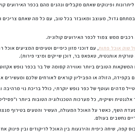
יתרונות ופינוקים שאתם מקבלים ונהנים מהם בכפר האירועים קולו
במתחם גדול, מעוצב ומאובזר בכל טוב, עם כל מה שאתם צריכים ו
ל שוק אוכל פתוח
, עם דוכני מזון כיפיים וטעימים המציעים אוכל
טורקית אותנטית, טאפאס בר, דוכן שייקים ומיצי פירות).
 בקפידה, הזולה או הפביליון קוראים לאורחים שלכם ומעשירים את
ייל מדהים ועוטף של כפר נופש יוקרתי, כולל בריכת נוי מרהיבה וגן
 אלגנטית ושיקית, כל מערכות הטכנולוגיה הטובות ביותר ו"פסיליט
דת השף, כאשר על האוכל המעולה, העשיר והטעים בטירוף מנצח 
יים נחשבים בעולם.
כוס קפה, שיחה כיפית והירגעות בין האוכל לריקודים ובין פינוק 