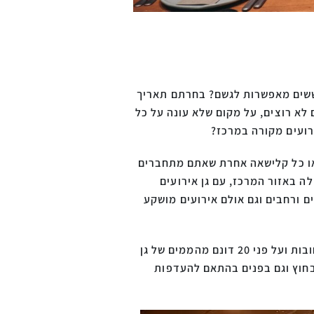
חוששים מאפשרות לגשם? בחרתם תאריך
א רוצים, על מקום שלא עונה על כל
רועים מקורה במרכז?
 או כל קלישאה אחרת שאתם מתחברים
ה באזור המרכז, עם גן אירועים
ם ורחבים וגם אולם אירועים מושקע
כפר האירועים קולוניה מספק אווירה של ריזורט יוקרתי ואקזוטי בחו"ל, במיקום מרכזי ונוח להגעה בין פרדסי רחובות ועל פני 20 דונם מהממים של גן
 אירועים קטנים ואינטימיים וגם אירועים גדולים עם מעל 1,000 מוזמנים, בחוץ וגם בפנים בהתאם להעדפות